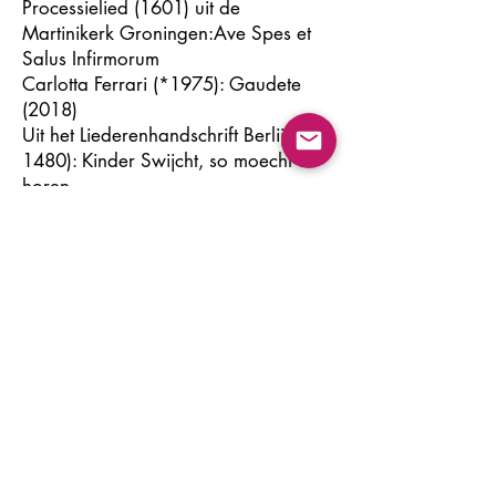
Processielied (1601) uit de
Martinikerk Groningen:Ave Spes et
Salus Infirmorum
Carlotta Ferrari (*1975): Gaudete
(2018)
Uit het Liederenhandschrift Berlijn (ca.
1480): Kinder Swijcht, so moecht di
horen
id.: Universalis Ecclesia
id.: Ic Heb Ghejaecht Mijn Leven Lanc
Uit het Laudario di Cortona: Cristo è
Nato (T-B)
id.: Salve Salve Virgo Pia
id.: Altissima Luce (arr. Wilfred
Reneman)
id.: Madonna Santa Maria (S-A)
Giullaume Dufay
(1400-1474)
: Ave
Regina Caelorum (A-T-B)
Gilles Binchois
(1400-1460)
: Virgo
Rosa (S-A /T-A /T)