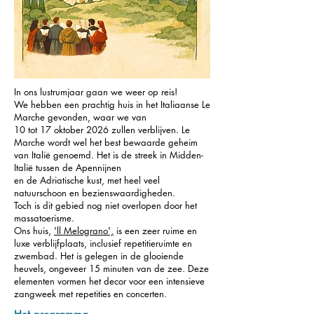
In ons lustrumjaar gaan we weer op reis!
We hebben een prachtig huis in het Italiaanse Le
Marche gevonden, waar we van
10 tot 17 oktober 2026 zullen verblijven. Le
Marche wordt wel het best bewaarde geheim
van Italië genoemd. Het is de streek in Midden-
Italië tussen de Apennijnen
en de Adriatische kust, met heel veel
natuurschoon en bezienswaardigheden.
Toch is dit gebied nog niet overlopen door het
massatoerisme.
Ons huis,
'll Melograno',
is een zeer ruime en
luxe verblijfplaats, inclusief repetitieruimte en
zwembad. Het is gelegen in de glooiende
heuvels, ongeveer 15 minuten van de zee. Deze
elementen vormen het decor voor een intensieve
zangweek met repetities en concerten.