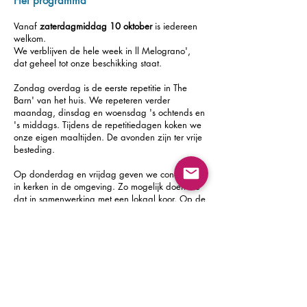
Het programma
Vanaf
zaterdagmiddag 10 oktober
is iedereen
welkom.
We verblijven de hele week in ll Melograno',
dat geheel tot onze beschikking staat.
Zondag overdag is de eerste repetitie in The
Barn' van het huis. We repeteren verder
maandag, dinsdag en woensdag 's ochtends en
's middags. Tijdens de repetitiedagen koken we
onze eigen maaltijden. De avonden zijn ter vrije
besteding.
Op donderdag en vrijdag geven we concerten
in kerken in de omgeving. Zo mogelijk doen we
dat in samenwerking met een lokaal koor. Op de
concertdagen is er gelegenheid om te
wandelen, een bezoek te brengen aan een
mooie stad of het
strand, of om uit te rusten.
Op
zaterdagochtend 17 oktober
eindigt ons
verblijf.